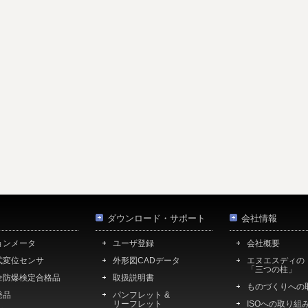
ダウンロード・サポート
会社情報
ョンメータ
ユーザ登録
会社概要
式変位センサ
外形図CADデータ
エヌエスディの
「三つの柱」
全防爆検定合格品
取扱説明書
ものづくりへの
発品
パンフレット &
リーフレット
ISOへの取り組