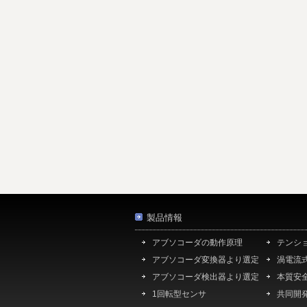
製品情報
アブソコーダの動作原理
テンシ
アブソコーダ変換器より選定
渦電流
アブソコーダ検出器より選定
本質安
1回転型センサ
共同開